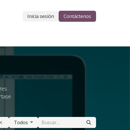
Inicia sesión
Contáctenos
res
rtase
Todos