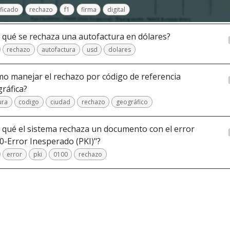
ificado
rechazo
f1
firma
digital
 qué se rechaza una autofactura en dólares?
rechazo
autofactura
usd
dolares
o manejar el rechazo por código de referencia
ráfica?
ura
codigo
ciudad
rechazo
geográfico
 qué el sistema rechaza un documento con el error
0-Error Inesperado (PKI)"?
error
pki
0100
rechazo