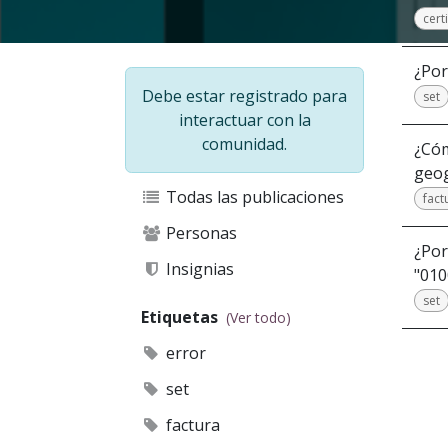
cert
¿Por
Debe estar registrado para
set
interactuar con la
comunidad.
¿Cóm
geog
Todas las publicaciones
fact
Personas
¿Por
Insignias
"010
set
Etiquetas
(Ver todo)
error
set
factura