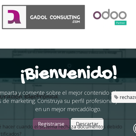
Acerca de
Anuncios
¡Bienvenido!
mparta y comente sobre el mejor contenido y las mejo
uración Electrónica
rechaz
s de marketing. Construya su perfil profesional y convié
en un mejor mercadólogo.
Registrarse
Descartar
 hacer cuando el sistema rechaza documentos debido
rtificados?