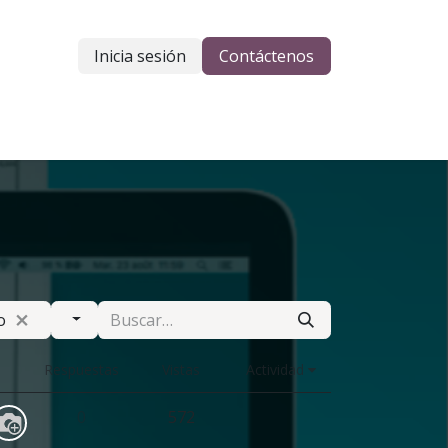
Inicia sesión
Contáctenos
res
o
rtase
Respuestas
Vistas
Actividad
0
572