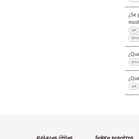
¿Se 
modo
set
sinc
¿Que
erro
¿Qu
set
Enlaces útiles
Sobre nosotros