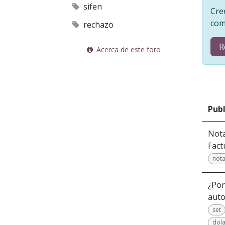
sifen
Cre
com
rechazo
R
Acerca de este foro
Publ
Nota
Fact
not
¿Por
auto
set
dola