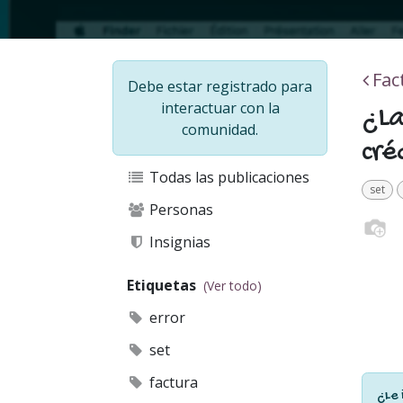
Fac
Debe estar registrado para
interactuar con la
¿La
comunidad.
cré
Todas las publicaciones
set
Personas
Insignias
Etiquetas
(Ver todo)
error
set
factura
¿Le 