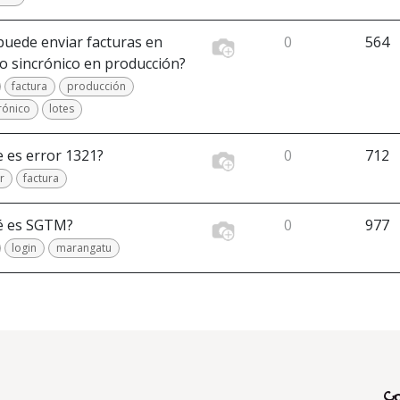
puede enviar facturas en
0
564
 sincrónico en producción?
factura
producción
rónico
lotes
 es error 1321?
0
712
r
factura
é es SGTM?
0
977
login
marangatu
C