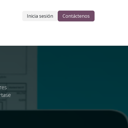
Inicia sesión
Contáctenos
res
rtase