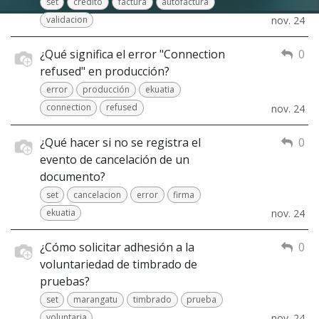
set
credito
factura
autofactura
validacion
nov. 24
¿Qué significa el error "Connection
0
refused" en producción?
error
producción
ekuatia
connection
refused
nov. 24
¿Qué hacer si no se registra el
0
evento de cancelación de un
documento?
set
cancelacion
error
firma
ekuatia
nov. 24
¿Cómo solicitar adhesión a la
0
voluntariedad de timbrado de
pruebas?
set
marangatu
timbrado
prueba
voluntaria
nov. 24