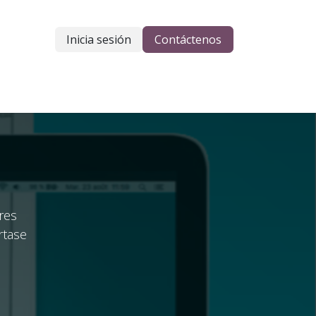
Inicia sesión
Contáctenos
res
rtase